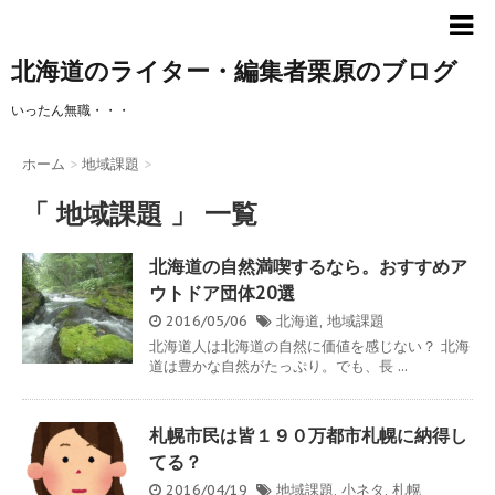
北海道のライター・編集者栗原のブログ
いったん無職・・・
ホーム
>
地域課題
>
「 地域課題 」 一覧
北海道の自然満喫するなら。おすすめア
ウトドア団体20選
2016/05/06
北海道
,
地域課題
北海道人は北海道の自然に価値を感じない？ 北海
道は豊かな自然がたっぷり。でも、長 ...
札幌市民は皆１９０万都市札幌に納得し
てる？
2016/04/19
地域課題
,
小ネタ
,
札幌