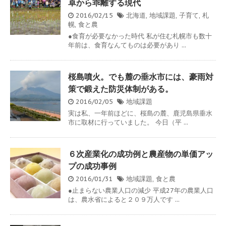
卓から乖離する現代
2016/02/15
北海道
,
地域課題
,
子育て
,
札
幌
,
食と農
●食育が必要なかった時代 私が住む札幌市も数十
年前は、食育なんてものは必要があり ...
桜島噴火。でも麓の垂水市には、豪雨対
策で鍛えた防災体制がある。
2016/02/05
地域課題
実は私、一年前ほどに、桜島の麓、鹿児島県垂水
市に取材に行っていました。 今日（平 ...
６次産業化の成功例と農産物の単価アッ
プの成功事例
2016/01/31
地域課題
,
食と農
●止まらない農業人口の減少 平成27年の農業人口
は、農水省によると２０９万人です ...