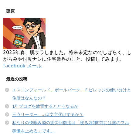
栗原
2025年春、脱サラしました。将来未定なのでしばらく、し
がらみや忖度ナシに住宅業界のこと、投稿してみます。
facebook
メール
最近の投稿
エスコンフィールド、ボールパーク、Ｆビレッジの使い分けと
住所はなんなの？
1年ブログを放置するとどうなるか
三点リーダー …は文字化けするか？
私なりの快眠&脳の疲労回復法は「寝る2時間前には脳のフル
稼働を止める」です。