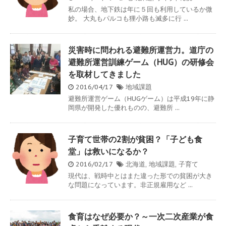
私の場合、地下鉄は年に５回も利用しているか微
妙。 大丸もパルコも狸小路も滅多に行 ...
災害時に問われる避難所運営力。道庁の
避難所運営訓練ゲーム（HUG）の研修会
を取材してきました
2016/04/17
地域課題
避難所運営ゲーム（HUGゲーム）は平成19年に静
岡県が開発した優れものの、避難所 ...
子育て世帯の2割が貧困？「子ども食
堂」は救いになるか？
2016/02/17
北海道
,
地域課題
,
子育て
現代は、戦時中とはまた違った形での貧困が大き
な問題になっています。非正規雇用など ...
食育はなぜ必要か？～一次二次産業が食