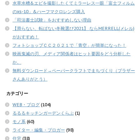
水草水槽&エビを撮影したくてミラーレス一眼「富士フィルム
のxs-10」&ハーフマクロレンズ購入
「司法書士試験」をおすすめしない理由
【滑らない、転ばない冬靴選び2021】 ならMERRELL(メレル)
がおすすめ！
フォトショップＣＣ２０２１で「青空」が簡単になった！
映画鬼滅の刃、メディア関係者はヒット要因をどう分析した
か。
無料ダウンロード→ペーパークラフトでまちづくり（ブラザー
さんありがとう）
カテゴリー
WEB・ブログ
(104)
るるるキッチンガーデンくらぶ
(1)
モノ系
(60)
ライター・編集・ブロガー
(98)
住宅
(38)