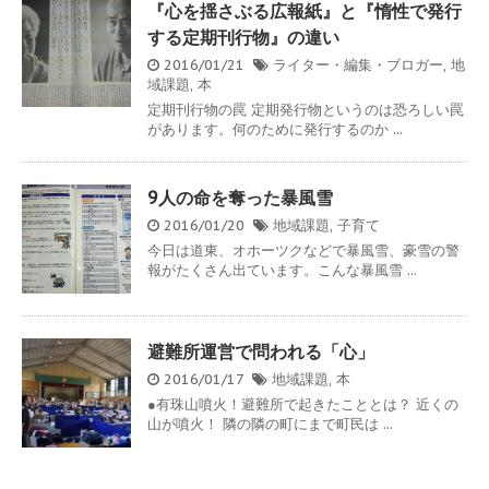
『心を揺さぶる広報紙』と『惰性で発行
する定期刊行物』の違い
2016/01/21
ライター・編集・ブロガー
,
地
域課題
,
本
定期刊行物の罠 定期発行物というのは恐ろしい罠
があります。何のために発行するのか ...
9人の命を奪った暴風雪
2016/01/20
地域課題
,
子育て
今日は道東、オホーツクなどで暴風雪、豪雪の警
報がたくさん出ています。こんな暴風雪 ...
避難所運営で問われる「心」
2016/01/17
地域課題
,
本
●有珠山噴火！避難所で起きたこととは？ 近くの
山が噴火！ 隣の隣の町にまで町民は ...