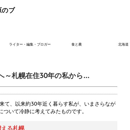
原のブ
ライター・編集・ブロガー
食と農
北海道
へ～札幌在住30年の私から…
に来て、以来約30年近く暮らす私が、いまさらなが
について冷静に考えてみたものです。
増える札幌