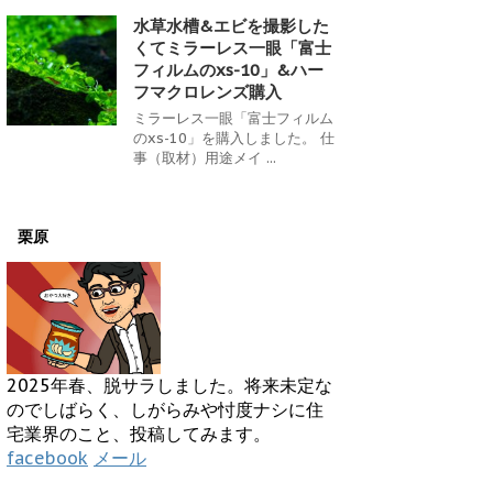
水草水槽&エビを撮影した
くてミラーレス一眼「富士
フィルムのxs-10」&ハー
フマクロレンズ購入
ミラーレス一眼「富士フィルム
のxs-10」を購入しました。 仕
事（取材）用途メイ ...
栗原
2025年春、脱サラしました。将来未定な
のでしばらく、しがらみや忖度ナシに住
宅業界のこと、投稿してみます。
facebook
メール