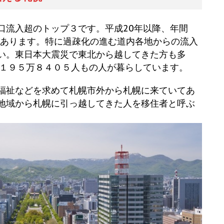
流入超のトップ３です。平成20年以降、年間
増加があります。特に過疎化の進む道内各地からの流入
い。東日本大震災で東北から越してきた方も多
在１９５万８４０５人もの人が暮らしています。
福祉などを求めて札幌市外から札幌に来ていてあ
地域から札幌に引っ越してきた人を移住者と呼ぶ