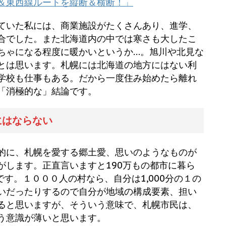
＆東西線ルートを縦断＆横断！」
ていた私には、商業施設がたくさんあり、進学、
合でした。また北海道内の中では寒さも大したこ
ちゃになる程度に暖かいというか…。旭川や北見な
とは思います。札幌には北海道の地方にはない利
学校も仕事もある。だから一度住み始めたら離れ
「消極的な」結論です。
にはならない
的に、札幌を愛する郷土愛、思いのようなものが
がします。正直言いますと190万もの都市に暮ら
です。１０００人の村なら、自分は1,000分の１の
いだったりするので自分が地域の構成要素、担い
ると思いますが、そういう意味で、札幌市民は、
う意識が薄いと思います。