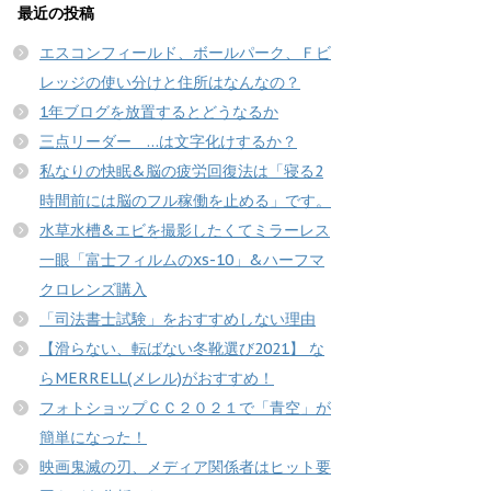
最近の投稿
エスコンフィールド、ボールパーク、Ｆビ
レッジの使い分けと住所はなんなの？
1年ブログを放置するとどうなるか
三点リーダー …は文字化けするか？
私なりの快眠&脳の疲労回復法は「寝る2
時間前には脳のフル稼働を止める」です。
水草水槽&エビを撮影したくてミラーレス
一眼「富士フィルムのxs-10」&ハーフマ
クロレンズ購入
「司法書士試験」をおすすめしない理由
【滑らない、転ばない冬靴選び2021】 な
らMERRELL(メレル)がおすすめ！
フォトショップＣＣ２０２１で「青空」が
簡単になった！
映画鬼滅の刃、メディア関係者はヒット要