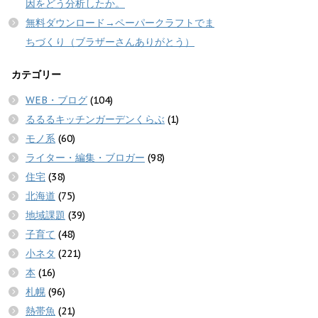
因をどう分析したか。
無料ダウンロード→ペーパークラフトでま
ちづくり（ブラザーさんありがとう）
カテゴリー
WEB・ブログ
(104)
るるるキッチンガーデンくらぶ
(1)
モノ系
(60)
ライター・編集・ブロガー
(98)
住宅
(38)
北海道
(75)
地域課題
(39)
子育て
(48)
小ネタ
(221)
本
(16)
札幌
(96)
熱帯魚
(21)