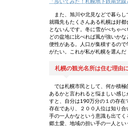
「歩いてみた！札幌地下鉄南北線
また、旭川や北見などで暮らし
就職先もたくさんある札幌は好都
とないんです。冬に雪がべちゃべ
どの盆地に比べれば風が強いかな
便性がある。人口が集積するので
がたい。これが私が札幌を選んだ
札幌の観光名所は住む理由
では札幌市民として、何か積極
あるかと言われると悩ましい感じ
すと、自分は190万分の１の存在
存在であり、２００人位は知り合
手の一人かなという意識も出てく
郷土愛、地域の担い手の一人とい