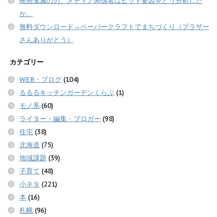
映画鬼滅の刃、メディア関係者はヒット要因をどう分析した
か。
無料ダウンロード→ペーパークラフトでまちづくり（ブラザー
さんありがとう）
カテゴリー
WEB・ブログ
(104)
るるるキッチンガーデンくらぶ
(1)
モノ系
(60)
ライター・編集・ブロガー
(98)
住宅
(38)
北海道
(75)
地域課題
(39)
子育て
(48)
小ネタ
(221)
本
(16)
札幌
(96)