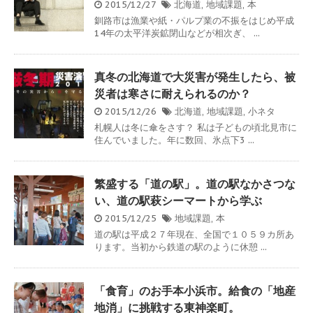
2015/12/27
北海道
,
地域課題
,
本
釧路市は漁業や紙・パルプ業の不振をはじめ平成
14年の太平洋炭鉱閉山などが相次ぎ、 ...
真冬の北海道で大災害が発生したら、被
災者は寒さに耐えられるのか？
2015/12/26
北海道
,
地域課題
,
小ネタ
札幌人は冬に傘をさす？ 私は子どもの頃北見市に
住んでいました。年に数回、氷点下3 ...
繁盛する「道の駅」。道の駅なかさつな
い、道の駅萩シーマートから学ぶ
2015/12/25
地域課題
,
本
道の駅は平成２７年現在、全国で１０５９カ所あ
ります。当初から鉄道の駅のように休憩 ...
「食育」のお手本小浜市。給食の「地産
地消」に挑戦する東神楽町。