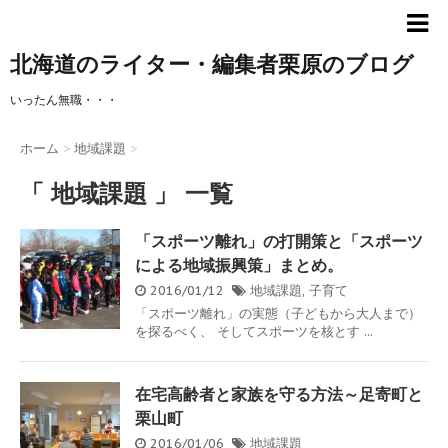
北海道のライター・編集者栗原のブログ
いったん無職・・・
ホーム
>
地域課題
>
「 地域課題 」 一覧
「スポーツ離れ」の打開策と「スポーツ
による地域振興策」まとめ。
2016/01/12
地域課題
,
子育て
「スポーツ離れ」の実態（子どもから大人まで）
を探るべく、 そしてスポーツを核とす ...
在宅高齢者と家族を守る方法～足寄町と
栗山町
2016/01/06
地域課題