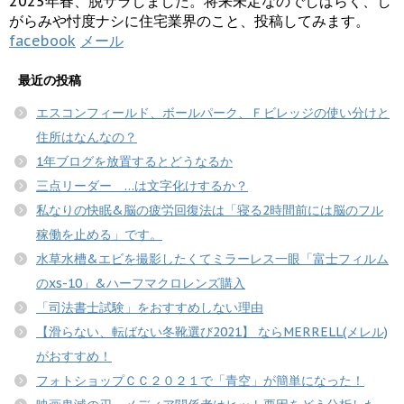
2025年春、脱サラしました。将来未定なのでしばらく、し
がらみや忖度ナシに住宅業界のこと、投稿してみます。
facebook
メール
最近の投稿
エスコンフィールド、ボールパーク、Ｆビレッジの使い分けと
住所はなんなの？
1年ブログを放置するとどうなるか
三点リーダー …は文字化けするか？
私なりの快眠&脳の疲労回復法は「寝る2時間前には脳のフル
稼働を止める」です。
水草水槽&エビを撮影したくてミラーレス一眼「富士フィルム
のxs-10」&ハーフマクロレンズ購入
「司法書士試験」をおすすめしない理由
【滑らない、転ばない冬靴選び2021】 ならMERRELL(メレル)
がおすすめ！
フォトショップＣＣ２０２１で「青空」が簡単になった！