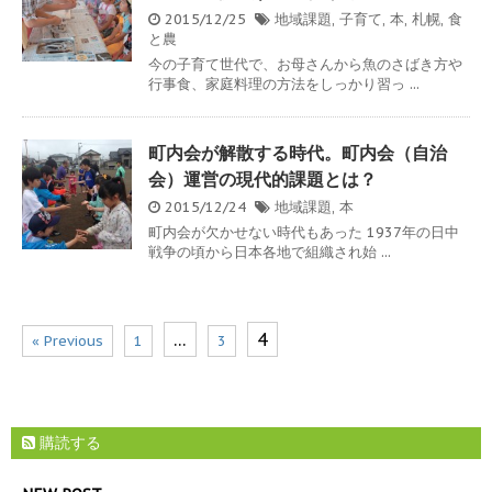
2015/12/25
地域課題
,
子育て
,
本
,
札幌
,
食
と農
今の子育て世代で、お母さんから魚のさばき方や
行事食、家庭料理の方法をしっかり習っ ...
町内会が解散する時代。町内会（自治
会）運営の現代的課題とは？
2015/12/24
地域課題
,
本
町内会が欠かせない時代もあった 1937年の日中
戦争の頃から日本各地で組織され始 ...
…
4
« Previous
1
3
購読する