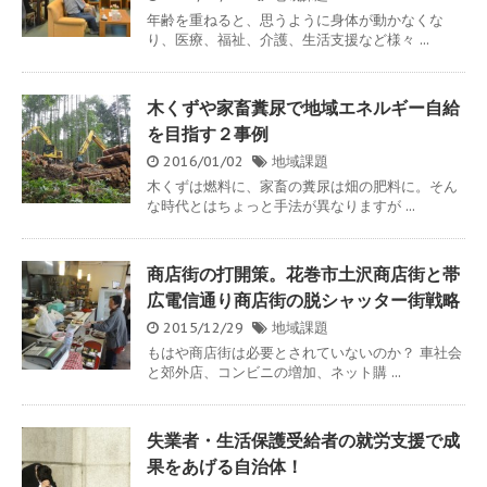
年齢を重ねると、思うように身体が動かなくな
り、医療、福祉、介護、生活支援など様々 ...
木くずや家畜糞尿で地域エネルギー自給
を目指す２事例
2016/01/02
地域課題
木くずは燃料に、家畜の糞尿は畑の肥料に。そん
な時代とはちょっと手法が異なりますが ...
商店街の打開策。花巻市土沢商店街と帯
広電信通り商店街の脱シャッター街戦略
2015/12/29
地域課題
もはや商店街は必要とされていないのか？ 車社会
と郊外店、コンビニの増加、ネット購 ...
失業者・生活保護受給者の就労支援で成
果をあげる自治体！