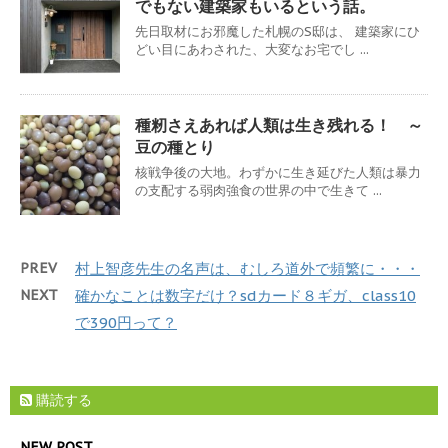
でもない建築家もいるという話。
先日取材にお邪魔した札幌のS邸は、 建築家にひ
どい目にあわされた、大変なお宅でし ...
種籾さえあれば人類は生き残れる！ ～
豆の種とり
核戦争後の大地。わずかに生き延びた人類は暴力
の支配する弱肉強食の世界の中で生きて ...
PREV
村上智彦先生の名声は、むしろ道外で頻繁に・・・
NEXT
確かなことは数字だけ？sdカード８ギガ、class10
で390円って？
購読する
NEW POST