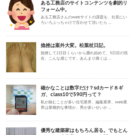
ある工務店のサイトコンテンツを劇的リ
フォーム中。
ある工務店さんのwebサイトの課題を、社長にい
ろいろぶっちゃけで言わせて頂いたら ...
捻挫は案外大変。松葉杖日記。
捻挫して2日目くらいから腫れ始めて、5日目の現
在、こんな感じです。あんまり痛くは ...
確かなことは数字だけ？sdカード８ギ
ガ、class10で390円って？
私が絡むことが多い住宅業界、編集業界、web業
界は業種的な事情か、男が多いせいか ...
優秀な建築家はもちろん居る。でもとん