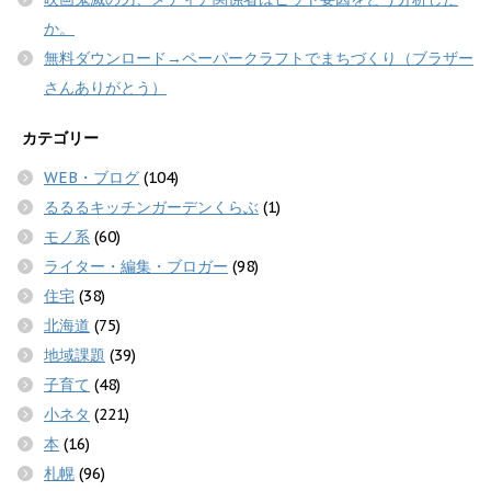
か。
無料ダウンロード→ペーパークラフトでまちづくり（ブラザー
さんありがとう）
カテゴリー
WEB・ブログ
(104)
るるるキッチンガーデンくらぶ
(1)
モノ系
(60)
ライター・編集・ブロガー
(98)
住宅
(38)
北海道
(75)
地域課題
(39)
子育て
(48)
小ネタ
(221)
本
(16)
札幌
(96)