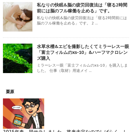
私なりの快眠&脳の疲労回復法は「寝る2時間
前には脳のフル稼働を止める」です。
私なりの快眠&脳の疲労回復法は「寝る2時間前には
脳のフル稼働を止める」です。 2 ...
水草水槽&エビを撮影したくてミラーレス一眼
「富士フィルムのxs-10」&ハーフマクロレン
ズ購入
ミラーレス一眼「富士フィルムのxs-10」を購入しま
した。 仕事（取材）用途メイ ...
栗原
2025年春、脱サラしました。将来未定なのでしばらく、し