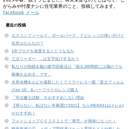
がらみや忖度ナシに住宅業界のこと、投稿してみます。
facebook
メール
最近の投稿
エスコンフィールド、ボールパーク、Ｆビレッジの使い分けと
住所はなんなの？
1年ブログを放置するとどうなるか
三点リーダー …は文字化けするか？
私なりの快眠&脳の疲労回復法は「寝る2時間前には脳のフル
稼働を止める」です。
水草水槽&エビを撮影したくてミラーレス一眼「富士フィルム
のxs-10」&ハーフマクロレンズ購入
「司法書士試験」をおすすめしない理由
【滑らない、転ばない冬靴選び2021】 ならMERRELL(メレル)
がおすすめ！
フォトショップＣＣ２０２１で「青空」が簡単になった！
映画鬼滅の刃、メディア関係者はヒット要因をどう分析した