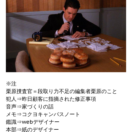
※注
栗原捜査官＝段取り力不足の編集者栗原のこと
犯人⇒昨日顧客に指摘された修正事項
音声⇒家づくりの話
メモ⇒コクヨキャンパスノート
鑑識⇒webデザイナー
本部⇒紙のデザイナー