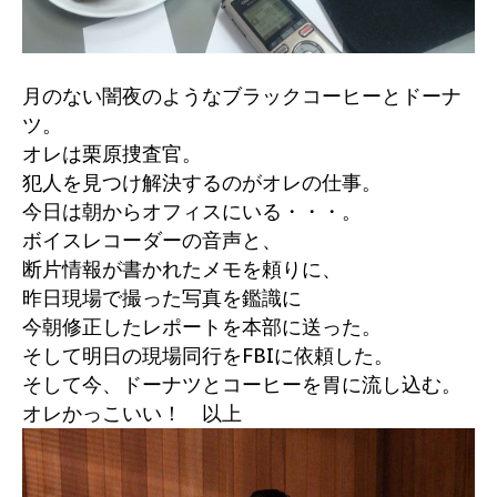
月のない闇夜のようなブラックコーヒーとドーナ
ツ。
オレは栗原捜査官。
犯人を見つけ解決するのがオレの仕事。
今日は朝からオフィスにいる・・・。
ボイスレコーダーの音声と、
断片情報が書かれたメモを頼りに、
昨日現場で撮った写真を鑑識に
今朝修正したレポートを本部に送った。
そして明日の現場同行をFBIに依頼した。
そして今、ドーナツとコーヒーを胃に流し込む。
オレかっこいい！ 以上