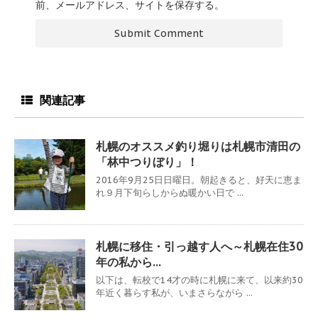
前、メールアドレス、サイトを保存する。
関連記事
札幌のオススメ釣り堀りは札幌市清田の
「林中つりぼり」！
2016年9月25日日曜日。朝起きると、好天に恵ま
れ９月下旬らしからぬ暖かい日で ...
札幌に移住・引っ越す人へ～札幌在住30
年の私から…
以下は、転校で14才の時に札幌に来て、以来約30
年近く暮らす私が、いまさらながら ...