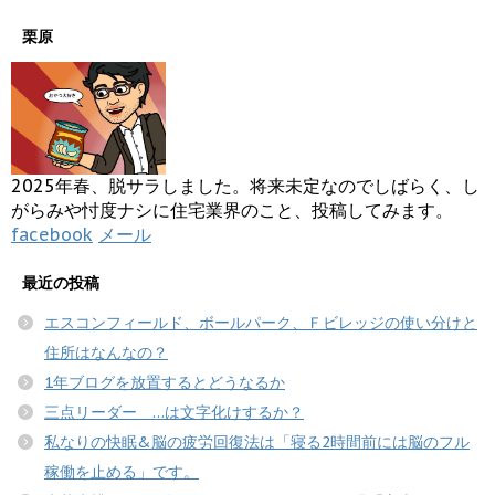
栗原
2025年春、脱サラしました。将来未定なのでしばらく、し
がらみや忖度ナシに住宅業界のこと、投稿してみます。
facebook
メール
最近の投稿
エスコンフィールド、ボールパーク、Ｆビレッジの使い分けと
住所はなんなの？
1年ブログを放置するとどうなるか
三点リーダー …は文字化けするか？
私なりの快眠&脳の疲労回復法は「寝る2時間前には脳のフル
稼働を止める」です。