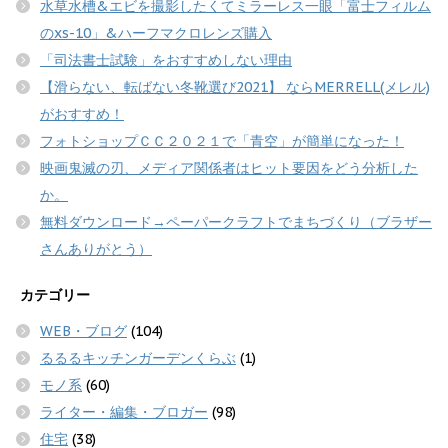
水草水槽&エビを撮影したくてミラーレス一眼「富士フィルム
のxs-10」&ハーフマクロレンズ購入
「司法書士試験」をおすすめしない理由
【滑らない、転ばない冬靴選び2021】 ならMERRELL(メレル)
がおすすめ！
フォトショップＣＣ２０２１で「青空」が簡単になった！
映画鬼滅の刃、メディア関係者はヒット要因をどう分析した
か。
無料ダウンロード→ペーパークラフトでまちづくり（ブラザー
さんありがとう）
カテゴリー
WEB・ブログ
(104)
るるるキッチンガーデンくらぶ
(1)
モノ系
(60)
ライター・編集・ブロガー
(98)
住宅
(38)