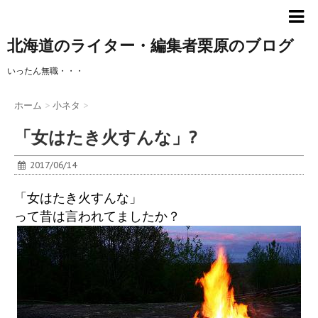
北海道のライター・編集者栗原のブログ
いったん無職・・・
ホーム
>
小ネタ
>
「女はたき火すんな」?
2017/06/14
「女はたき火すんな」
って昔は言われてましたか？