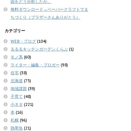
因をどう分析したか。
無料ダウンロード→ペーパークラフトでま
ちづくり（ブラザーさんありがとう）
カテゴリー
WEB・ブログ
(104)
るるるキッチンガーデンくらぶ
(1)
モノ系
(60)
ライター・編集・ブロガー
(98)
住宅
(38)
北海道
(75)
地域課題
(39)
子育て
(48)
小ネタ
(221)
本
(16)
札幌
(96)
熱帯魚
(21)