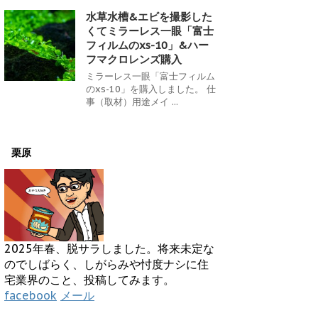
水草水槽&エビを撮影した
くてミラーレス一眼「富士
フィルムのxs-10」&ハー
フマクロレンズ購入
ミラーレス一眼「富士フィルム
のxs-10」を購入しました。 仕
事（取材）用途メイ ...
栗原
2025年春、脱サラしました。将来未定な
のでしばらく、しがらみや忖度ナシに住
宅業界のこと、投稿してみます。
facebook
メール