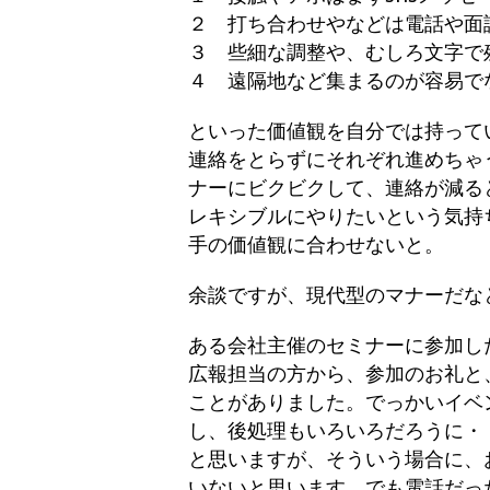
２ 打ち合わせやなどは電話や面
３ 些細な調整や、むしろ文字で
４ 遠隔地など集まるのが容易で
といった価値観を自分では持って
連絡をとらずにそれぞれ進めちゃ
ナーにビクビクして、連絡が減る
レキシブルにやりたいという気持
手の価値観に合わせないと。
余談ですが、現代型のマナーだな
ある会社主催のセミナーに参加し
広報担当の方から、参加のお礼と
ことがありました。でっかいイベ
し、後処理もいろいろだろうに・
と思いますが、そういう場合に、
いないと思います。でも電話だっ