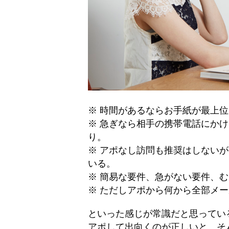
※ 時間があるならお手紙が最上
※ 急ぎなら相手の携帯電話にか
り。
※ アポなし訪問も推奨はしない
いる。
※ 簡易な要件、急がない要件、む
※ ただしアポから何から全部メ
といった感じが常識だと思ってい
アポして出向くのが正しいと、そ